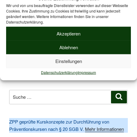
Wir und von uns beauftragte Dienstleister verwenden auf dieser Webseite
FAQ Laufen
Cookies. Ihre Zustimmung zu Cookies ist freiwillig und kann jederzeit
geändert werden. Weitere Informationen finden Sie in unserer
Datenschutzerklärung.
Antworten auf häufig gestellte Fragen von Laufanfängern
Akzeptieren
und Laufeinsteigern. Hier finden Sie Antworten auf Fragen,
die Sie schon immer wissen wollten.
Ablehnen
Einstellungen
Datenschutzerklärung
Impressum
Suche
Suche
nach:
ZPP geprüfte Kurskonzepte zur Durchführung von
Präventionskursen nach § 20 SGB V.
Mehr Informationen