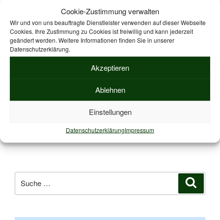
Cookie-Zustimmung verwalten
Gut gekleidet – funktionale
Wir und von uns beauftragte Dienstleister verwenden auf dieser Webseite
Cookies. Ihre Zustimmung zu Cookies ist freiwillig und kann jederzeit
Sportausrüstung
geändert werden. Weitere Informationen finden Sie in unserer
Datenschutzerklärung.
Mit moderner Funktionskleidung macht Walking auch bei
Akzeptieren
schlechtem Wetter Spaß. Denn Funktionskleidung leitet
Schweiß nach außen ab, schützt vor Wind und Nässe und
Ablehnen
sorgt gleichzeitig für eine ausreichende Belüftung.
Einstellungen
Datenschutzerklärung
Impressum
Suche
Suche
nach: