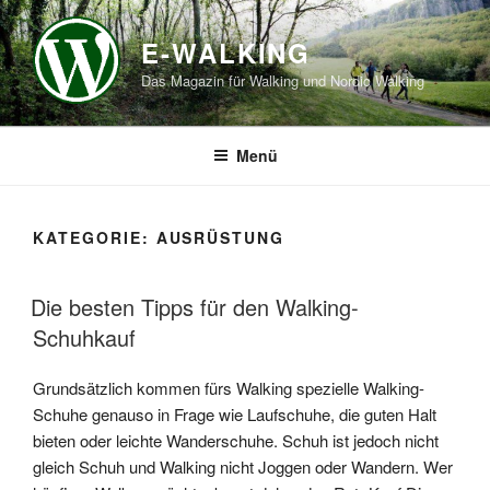
Zum
Inhalt
E-WALKING
springen
Das Magazin für Walking und Nordic Walking
Menü
KATEGORIE:
AUSRÜSTUNG
Die besten Tipps für den Walking-
Schuhkauf
Grundsätzlich kommen fürs Walking spezielle Walking-
Schuhe genauso in Frage wie Laufschuhe, die guten Halt
bieten oder leichte Wanderschuhe. Schuh ist jedoch nicht
gleich Schuh und Walking nicht Joggen oder Wandern. Wer