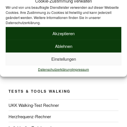
Cookie-Zustimmung verwalten
Wir und von uns beauftragte Dienstleister verwenden auf dieser Webseite
Cookies. Ihre Zustimmung zu Cookies ist freiwillig und kann jederzeit
geändert werden. Weitere Informationen finden Sie in unserer
ZPP KURSKONZEPTE
Datenschutzerklärung.
Akzeptieren
Kurskonzept „Beckenbodentraining“
Ablehnen
Kurskonzept „Faszientraining“
Kurskonzept „Nordic-Walking“
Einstellungen
Datenschutzerklärung
Impressum
Kurskonzept „Outdoor Walking“
TESTS & TOOLS WALKING
UKK Walking-Test Rechner
Herzfrequenz-Rechner