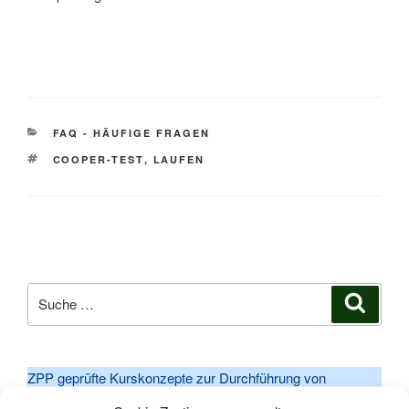
KATEGORIEN
FAQ - HÄUFIGE FRAGEN
SCHLAGWÖRTER
COOPER-TEST
,
LAUFEN
Suche
Suche
nach:
ZPP geprüfte Kurskonzepte zur Durchführung von
Präventionskursen nach § 20 SGB V.
Mehr Informationen