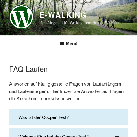
Zum
Inhalt
E-WALKING
springen
Das Magazin für Walking und Nordic Walking
Menü
FAQ Laufen
Antworten auf häufig gestellte Fragen von Laufanfängern
und Laufeinsteigern. Hier finden Sie Antworten auf Fragen,
die Sie schon immer wissen wollten.
Was ist der Cooper Test?
Welchen Sinn hat der Cooper-Test?