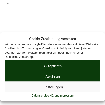
…
Cookie-Zustimmung verwalten
Wir und von uns beauftragte Dienstleister verwenden auf dieser Webseite
Suche
Suche
Cookies. Ihre Zustimmung zu Cookies ist freiwillig und kann jederzeit
nach:
geändert werden. Weitere Informationen finden Sie in unserer
Datenschutzerklärung.
Akzeptieren
ZPP geprüfte Kurskonzepte zur Durchführung von
Präventionskursen nach § 20 SGB V.
Mehr Informationen
Ablehnen
Einstellungen
ZPP KURSKONZEPTE
Datenschutzerklärung
Impressum