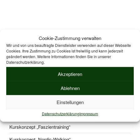
Suche
Suche
Cookie-Zustimmung verwalten
nach:
Wir und von uns beauftragte Dienstleister verwenden auf dieser Webseite
Cookies. Ihre Zustimmung zu Cookies ist freiwillig und kann jederzeit
geändert werden. Weitere Informationen finden Sie in unserer
Datenschutzerklärung.
ZPP geprüfte Kurskonzepte zur Durchführung von
Präventionskursen nach § 20 SGB V.
Mehr Informationen
Akzeptieren
Ablehnen
ZPP KURSKONZEPTE
Einstellungen
Datenschutzerklärung
Impressum
Kurskonzept „Beckenbodentraining“
Kurskonzept „Faszientraining“
Kurskonzept „Nordic-Walking“