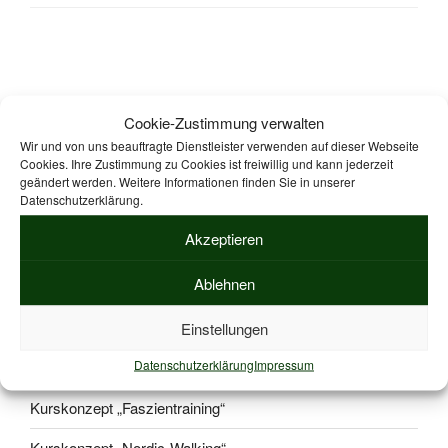
Suche
Suche
Cookie-Zustimmung verwalten
nach:
Wir und von uns beauftragte Dienstleister verwenden auf dieser Webseite
Cookies. Ihre Zustimmung zu Cookies ist freiwillig und kann jederzeit
geändert werden. Weitere Informationen finden Sie in unserer
Datenschutzerklärung.
ZPP geprüfte Kurskonzepte zur Durchführung von
Präventionskursen nach § 20 SGB V.
Mehr Informationen
Akzeptieren
Ablehnen
ZPP KURSKONZEPTE
Einstellungen
Datenschutzerklärung
Impressum
Kurskonzept „Beckenbodentraining“
Kurskonzept „Faszientraining“
Kurskonzept „Nordic-Walking“