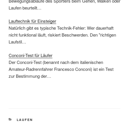
Bewegungsabläufe des Sportlers beim Gehen, Walken oder
Laufen beurteilt…
Lauftechnik für Einsteiger
Natürlich gibt es typische Technik-Fehler: Wer dauerhaft
nicht funktional läuft, riskiert Beschwerden. Den "richtigen
Laufstil…
Conconi-Test für Läufer
Der Conconi-Test (benannt nach dem italienischen
Amateur-Radrennfahrer Francesco Conconi) ist ein Test
zur Bestimmung der…
KATEGORIEN
LAUFEN