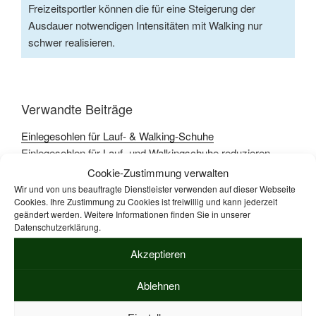
Freizeitsportler können die für eine Steigerung der
Ausdauer notwendigen Intensitäten mit Walking nur
schwer realisieren.
Verwandte Beiträge
Einlegesohlen für Lauf- & Walking-Schuhe
Einlegesohlen für Lauf- und Walkingschuhe reduzieren
übermäßige Druckbelastungen, federn Stöße ab und
Cookie-Zustimmung verwalten
schonen Fersen sowie…
Wir und von uns beauftragte Dienstleister verwenden auf dieser Webseite
Cookies. Ihre Zustimmung zu Cookies ist freiwillig und kann jederzeit
geändert werden. Weitere Informationen finden Sie in unserer
Warum man für Walking keinen Trainer braucht
Datenschutzerklärung.
Vertraut man selbsternannten Gesundheitsexperten und
Verbänden kann man als Ansteiger ohne Trainer nicht
Akzeptieren
Nordic-Walking lernen.…
Ablehnen
So geht "Japanisches Gehen"