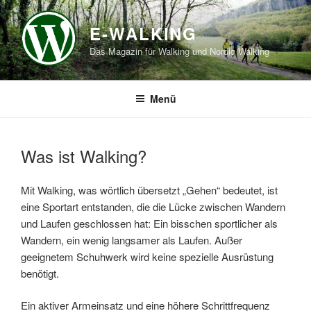
Zum
Inhalt
E-WALKING
springen
Das Magazin für Walking und Nordic Walking
Menü
Was ist Walking?
Mit Walking, was wörtlich übersetzt „Gehen“ bedeutet, ist
eine Sportart entstanden, die die Lücke zwischen Wandern
und Laufen geschlossen hat: Ein bisschen sportlicher als
Wandern, ein wenig langsamer als Laufen. Außer
geeignetem Schuhwerk wird keine spezielle Ausrüstung
benötigt.
Ein aktiver Armeinsatz und eine höhere Schrittfrequenz