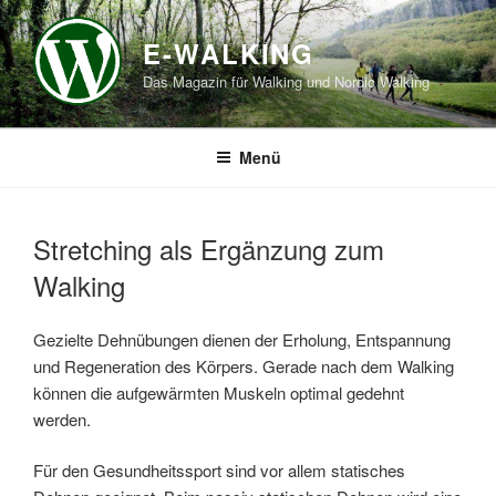
Zum
Inhalt
E-WALKING
springen
Das Magazin für Walking und Nordic Walking
Menü
Stretching als Ergänzung zum
Walking
Gezielte Dehnübungen dienen der Erholung, Entspannung
und Regeneration des Körpers. Gerade nach dem Walking
können die aufgewärmten Muskeln optimal gedehnt
werden.
Für den Gesundheitssport sind vor allem statisches