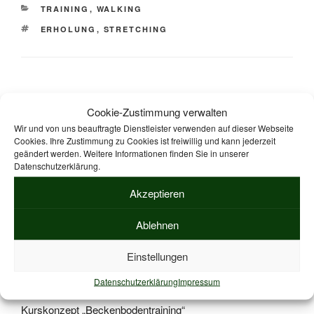
KATEGORIEN
TRAINING
,
WALKING
SCHLAGWÖRTER
ERHOLUNG
,
STRETCHING
Cookie-Zustimmung verwalten
Wir und von uns beauftragte Dienstleister verwenden auf dieser Webseite
Suche
Suche
Cookies. Ihre Zustimmung zu Cookies ist freiwillig und kann jederzeit
nach:
geändert werden. Weitere Informationen finden Sie in unserer
Datenschutzerklärung.
Akzeptieren
ZPP geprüfte Kurskonzepte zur Durchführung von
Präventionskursen nach § 20 SGB V.
Mehr Informationen
Ablehnen
Einstellungen
ZPP KURSKONZEPTE
Datenschutzerklärung
Impressum
Kurskonzept „Beckenbodentraining“