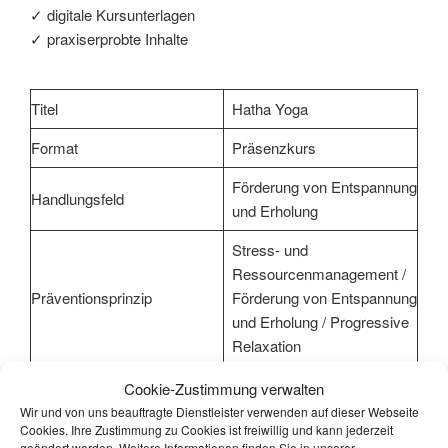
✓ digitale Kursunterlagen
✓ praxiserprobte Inhalte
Titel
Hatha Yoga
Format
Präsenzkurs
Förderung von Entspannung
Handlungsfeld
und Erholung
Stress- und
Ressourcenmanagement /
Präventionsprinzip
Förderung von Entspannung
und Erholung / Progressive
Relaxation
Gruppengröße
6 – 15 Teilnehmer
Cookie-Zustimmung verwalten
Wir und von uns beauftragte Dienstleister verwenden auf dieser Webseite
Versicherte mit
Cookies. Ihre Zustimmung zu Cookies ist freiwillig und kann jederzeit
Stressbelastungen, die ein
geändert werden. Weitere Informationen finden Sie in unserer