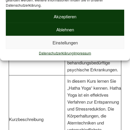
Datenschutzerklärung.
Verfahren zur gezielten
Dämpfung der akuten
Akzeptieren
Stressreaktion erlernen und
über dessen regelmäßige
Ablehnen
Zielgruppe
Anwendung zu vegetativ
wirksamer Erholung und
Einstellungen
Regeneration finden
Datenschutzerklärung
Impressum
möchten – ohne schwere,
behandlungsbedürftige
psychische Erkrankungen.
In diesem Kurs lernen Sie
„Hatha Yoga“ kennen. Hatha
Yoga ist ein effektives
Verfahren zur Entspannung
und Stressreduktion. Die
Körperhaltungen, die
Kurzbeschreibung
Atemtechniken und
unterschiedlichste