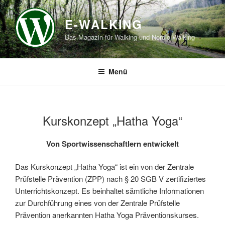
Zum
Inhalt
E-WALKING
springen
Das Magazin für Walking und Nordic Walking
Menü
Kurskonzept „Hatha Yoga“
Von Sportwissenschaftlern entwickelt
Das Kurskonzept „Hatha Yoga“ ist ein von der Zentrale
Prüfstelle Prävention (ZPP) nach § 20 SGB V zertifiziertes
Unterrichtskonzept. Es beinhaltet sämtliche Informationen
zur Durchführung eines von der Zentrale Prüfstelle
Prävention anerkannten Hatha Yoga Präventionskurses.